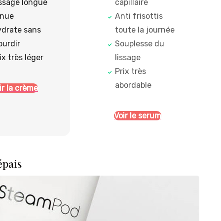
ssage longue
capillaire
enue
Anti frisottis
drate sans
toute la journée
ourdir
Souplesse du
ix très léger
lissage
Prix très
abordable
ir la crème
Voir le serum
épais