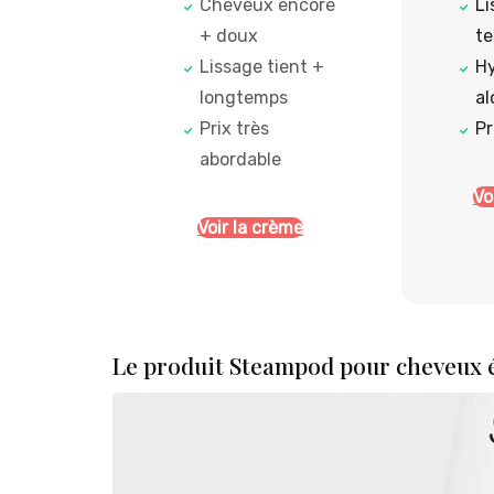
Cheveux encore
Li
+ doux
t
Lissage tient +
Hy
longtemps
al
Prix très
Pr
abordable
Vo
Voir la crème
Le produit Steampod pour cheveux 