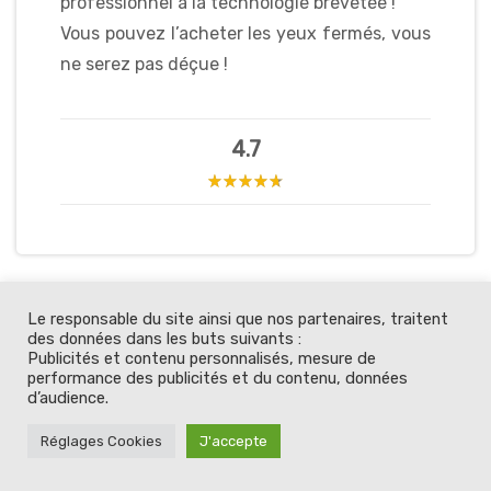
professionnel à la technologie brevetée !
Vous pouvez l’acheter les yeux fermés, vous
ne serez pas déçue !
4.7
Voilà, je pense avoir été complète sur ce fameux lisseur
Le responsable du site ainsi que nos partenaires, traitent
vapeur. Vous aurez compris que je l’adore. Si vous avez
des données dans les buts suivants :
Publicités et contenu personnalisés, mesure de
des questions, n’hésitez pas à me contacter sur les
performance des publicités et du contenu, données
réseaux sociaux.
d’audience.
Réglages Cookies
J'accepte